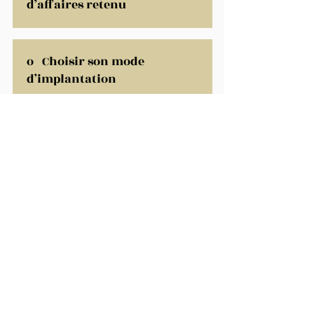
d’affaires retenu
o Choisir son mode
d’implantation
o La validation : Faire un
plan d’action
o Le pivot : Adapter son
offre au marché ciblé
o Adapter la stratégie de
communication