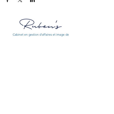
Cabinet en gestion d'affaires et image de
marque
CONTACT
CONSEILS
© All rights reserved to Ruben's Conseil 2021
Mentions Légales
Politique de Confidentialité
Gestion des Cookies